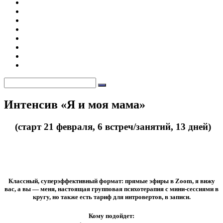
мама»
заказа
Предновогодний
терапевтический
Публичная
вебинар
оферта
Мое
на оказание
образование
Запись
услуг
на
Забронировать
консультацию
место
Моя
на
книга
Контакты
курсе
Политика
обработки
Найти:
персональных
данных
Наложение
Интенсив «Я и моя мама»
сайта
Автор
admin
(старт 21 февраля, 6 встреч/занятий, 13 дней)
Классный, суперэффективный формат: прямые эфиры в Zoom, я вижу
вас, а вы — меня, настоящая групповая психотерапия с мини-сессиями в
кругу, но также есть тариф для интровертов, в записи.
Кому подойдет: