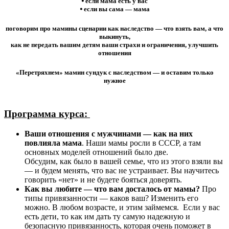
⦁ если мама есть у вас
⦁ если вы сама — мама
поговорим про мамины сценарии как наследство — что взять вам, а что
выкинуть,
как не передать вашим детям ваши страхи и ограничения, улучшить
отношения
«Перетряхнем» мамин сундук с наследством — и оставим только
нужное
Программа курса:
Ваши отношения с мужчинами — как на них
повлияла мама
. Наши мамы росли в СССР, а там
основных моделей отношений было две.
Обсудим, как было в вашей семье, что из этого взяли вы
— и будем менять, что вас не устраивает. Вы научитесь
говорить «нет» и не будете бояться доверять.
Как вы любите — что вам досталось от мамы?
Про
типы привязанности — каков ваш? Изменить его
можно. В любом возрасте, и этим займемся. Если у вас
есть дети, то как им дать ту самую надежную и
безопасную привязанность, которая очень поможет в