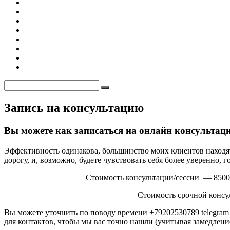
мама»
заказа
Предновогодний
терапевтический
Публичная
вебинар
оферта
Мое
на оказание
образование
Запись
услуг
на
Забронировать
консультацию
место
Моя
на
книга
Контакты
курсе
Политика
обработки
Найти:
персональных
данных
Наложение
Запись на консультацию
сайта
Автор
admin
Вы можете как записаться на онлайн консультац
Эффективность одинакова, большинство моих клиентов находятс
дорогу, и, возможно, будете чувствовать себя более уверенно, г
Стоимость консультации/сессии — 8500 
Стоимость срочной консу
Вы можете уточнить по поводу времени +79202530789 telegram 
для контактов, чтобы мы вас точно нашли (учитывая замедлен